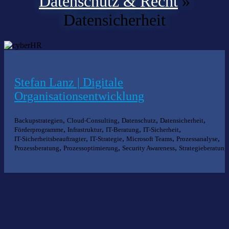
Datenschutz & Recht
»
Datensicherheit
Stefan Lanz | Digitale
Organisationsentwicklung
,
,
,
,
Backupstrategien
Cloud-Consulting
Datenschutz
Datensicherheit
,
,
,
,
Förderprogramme
Infrastruktur
IT-Beratung
IT-Sicherheit
,
,
,
,
IT-Sicherheitsbeauftragter
IT-Strategie
Microsoft Teams
Prozessanalyse
,
,
,
Prozessberatung
Prozessoptimierung
Security Awareness
Strategieberatung
Nichts gefunden?
Wir helfen Ihnen bei der Suche nach dem richtigen Experten gerne
weiter.