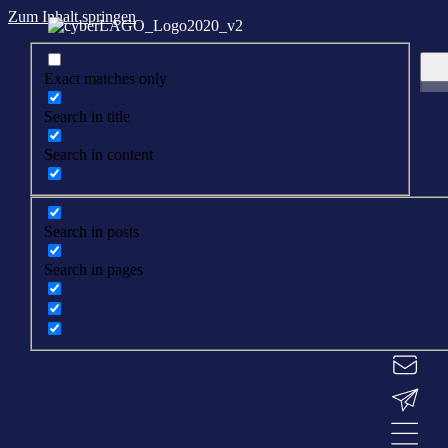
Zum Inhalt springen
Exact matches only
Search in title
Search in content
Search in posts
Search in pages