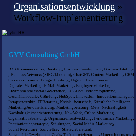
Organisationsentwicklung
»
Workflow-Implementierung
GYV Consulting GmbH
,
,
,
B2B Kommunikation
Beratung
Business Development
Business Intelligen
,
,
,
,
,
Business Networks (XING/Linkedin)
ChatGPT
Content Marketing
CRM
,
,
,
Customer Journey
Design Thinking
Digitale Transformation
,
,
,
Digitales Marketing
E-Mail Marketing
Employer Marketing
,
,
,
Environmental Social Governance
EU AI Act
Förderprogramme
,
,
,
,
Geschäftsmodelle
Gründung
HubSpot
Innovation
Innovationsmanagemen
,
,
,
,
Intrapreneurship
IT-Beratung
Kreislaufwirtschaft
Künstliche Intelligenz
,
,
,
,
Marketing Automatisierung
Marketingberatung
Meta
Nachhaltigkeit
,
,
,
Nachhaltigkeitsberichterstattung
New Work
Online Marketing
,
,
,
Organisationsberatung
Organisationsentwicklung
Performance Marketing
,
,
,
Positionierungsstrategie
Schulungen
Social Media Marketing
,
,
,
Social Recruiting
Storytelling
Strategieberatung
,
,
Sustainable Development Goals
Technologieberatung
Unternehmensberatu