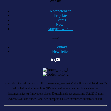
Website
Kompetenzen
Projekte
Events
News
Mitglied werden
Info
Kontakt
Newsletter
cyberLAGO wurde in das Exzellenzprogramm „go cluster“ des Bundesministeriums für
Wirtschaft und Klimaschutz (BMWK) aufgenommen und ist als eines der
leistungsfähigsten Innovationscluster Deutschlands ausgezeichnet. Seit 2019 trägt
cyberLAGO das Silber-Label der European Cluster Excellence Initiative (ECEI).