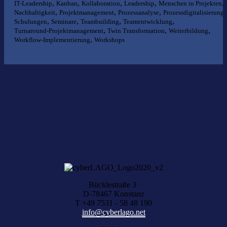
,
,
,
,
,
IT-Leadership
Kanban
Kollaboration
Leadership
Menschen in Projekten
,
,
,
,
Nachhaltigkeit
Projektmanagement
Prozessanalyse
Prozessdigitalisierung
,
,
,
,
Schulungen
Seminare
Teambuilding
Teamentwicklung
,
,
,
Turnaround-Projektmanagement
Twin Transformation
Weiterbildung
,
Workflow-Implementierung
Workshops
Nichts gefunden?
Wir helfen Ihnen bei der Suche nach dem richtigen Experten gerne
weiter.
KOMPETENZ ANFRAGEN
Bücklestraße 3
D-78467 Konstanz
T +49 7531 - 58 48 190
info@cyberlago.net