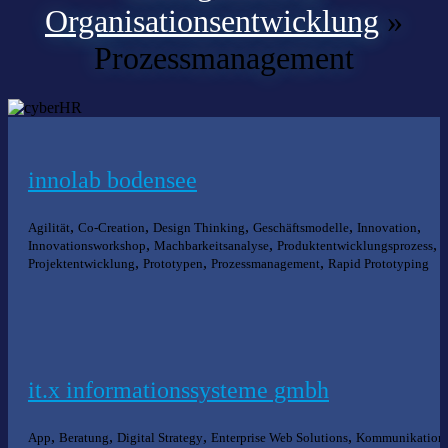
Organisationsentwicklung
»
Prozessmanagement
innolab bodensee
,
,
,
,
,
Agilität
Co-Creation
Design Thinking
Geschäftsmodelle
Innovation
,
,
,
Innovationsworkshop
Machbarkeitsanalyse
Produktentwicklungsprozess
,
,
,
Projektentwicklung
Prototypen
Prozessmanagement
Rapid Prototyping
it.x informationssysteme gmbh
,
,
,
,
App
Beratung
Digital Strategy
Enterprise Web Solutions
Kommunikation