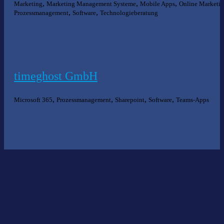
,
,
,
Marketing
Marketing Management Systeme
Mobile Apps
Online Marketi
,
,
Prozessmanagement
Software
Technologieberatung
timeghost GmbH
,
,
,
,
Microsoft 365
Prozessmanagement
Sharepoint
Software
Teams-Apps
Nichts gefunden?
Wir helfen Ihnen bei der Suche nach dem richtigen Experten gerne
weiter.
KOMPETENZ ANFRAGEN