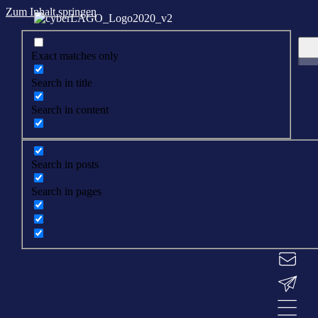
Zum Inhalt springen
Exact matches only
Search in title
Search in content
Search in posts
Search in pages