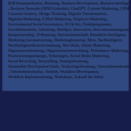
,
,
,
B2B Kommunikation
Beratung
Business Development
Business Intelligen
,
,
,
,
,
Business Networks (XING/Linkedin)
ChatGPT
Content Marketing
CRM
,
,
,
Customer Journey
Design Thinking
Digitale Transformation
,
,
,
Digitales Marketing
E-Mail Marketing
Employer Marketing
,
,
,
Environmental Social Governance
EU AI Act
Förderprogramme
,
,
,
,
Geschäftsmodelle
Gründung
HubSpot
Innovation
Innovationsmanagemen
,
,
,
,
Intrapreneurship
IT-Beratung
Kreislaufwirtschaft
Künstliche Intelligenz
,
,
,
,
Marketing Automatisierung
Marketingberatung
Meta
Nachhaltigkeit
,
,
,
Nachhaltigkeitsberichterstattung
New Work
Online Marketing
,
,
,
Organisationsberatung
Organisationsentwicklung
Performance Marketing
,
,
,
Positionierungsstrategie
Schulungen
Social Media Marketing
,
,
,
Social Recruiting
Storytelling
Strategieberatung
,
,
Sustainable Development Goals
Technologieberatung
Unternehmensberatu
,
,
,
,
Unternehmenskultur
Vertrieb
Workflow-Development
,
,
Workflow-Implementierung
Workshops
Zukunft der Arbeit
Nichts gefunden?
Wir helfen Ihnen bei der Suche nach dem richtigen Experten gerne
weiter.