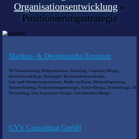
Organisationsentwicklung
»
Positionierungsstrategie
Marken- & Designstudio Eminent
,
,
,
,
3D-Visualisierung
Bildproduktion
Branding
Corporate Design
,
,
,
Identitätsworkshop
Kampagne
Kommunikationsdesign
,
,
,
Leit- und Orientierungssysteme
Marke im Raum
Markenbegleitung
,
,
,
,
Namensfindung
Positionierungsstrategie
Screen-Design
Screendesign
SE
,
,
Storytelling
User Experience Design
User-Interface-Design
GYV Consulting GmbH