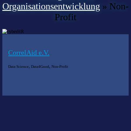
Organisationsentwicklung
»
Non-
Profit
CorrelAid e.V.
,
,
Data Science
Data4Good
Non-Profit
Nichts gefunden?
Wir helfen Ihnen bei der Suche nach dem richtigen Experten gerne
weiter.