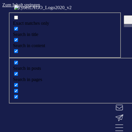
Zum Inhalt springen
Exact matches only
Search in title
Search in content
Search in posts
Search in pages