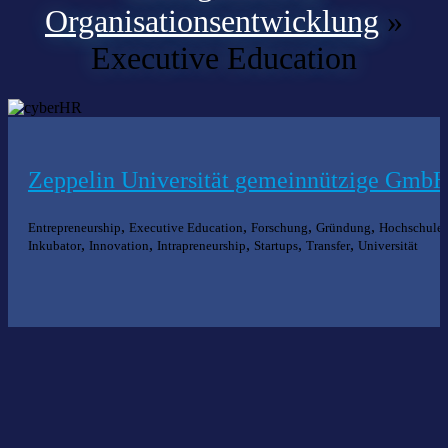
Organisationsentwicklung
»
Executive Education
Zeppelin Universität gemeinnützige Gmb
,
,
,
,
,
Entrepreneurship
Executive Education
Forschung
Gründung
Hochschule
,
,
,
,
,
Inkubator
Innovation
Intrapreneurship
Startups
Transfer
Universität
Nichts gefunden?
Wir helfen Ihnen bei der Suche nach dem richtigen Experten gerne
weiter.