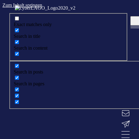
Zum Inhalt springen
Exact matches only
Search in title
Search in content
Search in posts
Search in pages