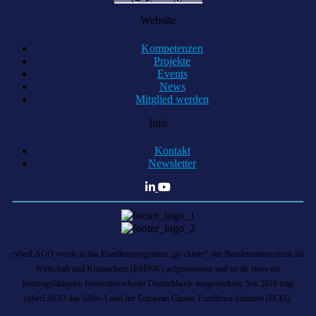
Website
Kompetenzen
Projekte
Events
News
Mitglied werden
Info
Kontakt
Newsletter
cyberLAGO wurde in das Exzellenzprogramm „go cluster“ des Bundesministeriums für
Wirtschaft und Klimaschutz (BMWK) aufgenommen und ist als eines der
leistungsfähigsten Innovationscluster Deutschlands ausgezeichnet. Seit 2019 trägt
cyberLAGO das Silber-Label der European Cluster Excellence Initiative (ECEI).