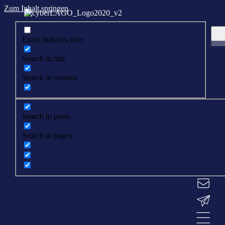
Zum Inhalt springen
Exact matches only
Search in title
Search in content
Search in posts
Search in pages