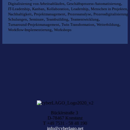
,
,
Digitalisierung von Arbeitsabläufen
Geschäftsprozess-Automatisierung
,
,
,
,
,
IT-Leadership
Kanban
Kollaboration
Leadership
Menschen in Projekten
,
,
,
,
Nachhaltigkeit
Projektmanagement
Prozessanalyse
Prozessdigitalisierung
,
,
,
,
Schulungen
Seminare
Teambuilding
Teamentwicklung
,
,
,
Turnaround-Projektmanagement
Twin Transformation
Weiterbildung
,
Workflow-Implementierung
Workshops
Nichts gefunden?
Wir helfen Ihnen bei der Suche nach dem richtigen Experten gerne
weiter.
KOMPETENZ ANFRAGEN
Bücklestraße 3
D-78467 Konstanz
T +49 7531 - 58 48 190
info@cyberlago.net