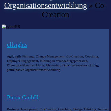
Organisationsentwicklung
»
Co-
Creation
elfsights
,
,
,
,
,
Agil
agile Führung
Change Management
Co-Creation
Coaching
,
,
Employee Engagement
Führung in Veränderungsprozessen
,
,
,
Führungskräfteentwicklung
Mentoring
Organisationsentwicklung
partizipative Organisationsentwicklung
Picox GmbH
,
,
,
,
Business Development
Co-Creation
Coaching
Design Thinking
Innovati