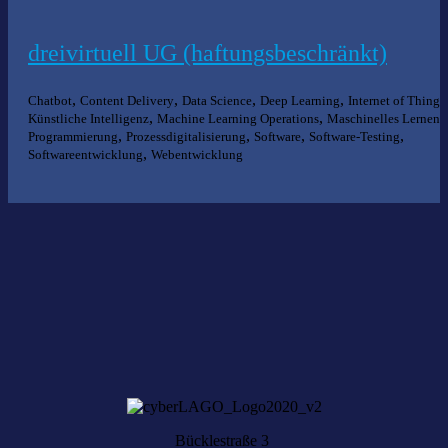
dreivirtuell UG (haftungsbeschränkt)
,
,
,
,
Chatbot
Content Delivery
Data Science
Deep Learning
Internet of Things
,
,
,
Künstliche Intelligenz
Machine Learning Operations
Maschinelles Lernen
,
,
,
,
Programmierung
Prozessdigitalisierung
Software
Software-Testing
,
Softwareentwicklung
Webentwicklung
Nichts gefunden?
Wir helfen Ihnen bei der Suche nach dem richtigen Experten gerne
weiter.
KOMPETENZ ANFRAGEN
Bücklestraße 3