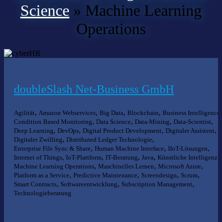
Science
»
Machine Learning
Operations
doubleSlash Net-Business GmbH
,
,
,
,
,
Agilität
Amazon Webservices
Big Data
Blockchain
Business Intelligence
,
,
,
,
Condition Based Monitoring
Data Science
Data-Mining
Data-Scientist
,
,
,
,
Deep Learning
DevOps
Digital Product Development
Digitaler Assistent
,
,
Digitaler Zwilling
Distributed Ledger Technologie
,
,
,
Enterprise File Sync & Share
Human Machine Interface
IIoT-Lösungen
,
,
,
,
,
Internet of Things
IoT-Plattform
IT-Beratung
Java
Künstliche Intelligenz
,
,
,
Machine Learning Operations
Maschinelles Lernen
Microsoft Azure
,
,
,
,
Platform as a Service
Predictive Maintenance
Screendesign
Scrum
,
,
,
Smart Contracts
Softwareentwicklung
Subscription Management
Technologieberatung