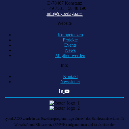
D-78467 Konstanz
T +49 7531 - 58 48 190
info@cyberlago.net
Website
Kompetenzen
Projekte
Events
News
Mitglied werden
Info
Kontakt
Newsletter
cyberLAGO wurde in das Exzellenzprogramm „go cluster“ des Bundesministeriums für
Wirtschaft und Klimaschutz (BMWK) aufgenommen und ist als eines der