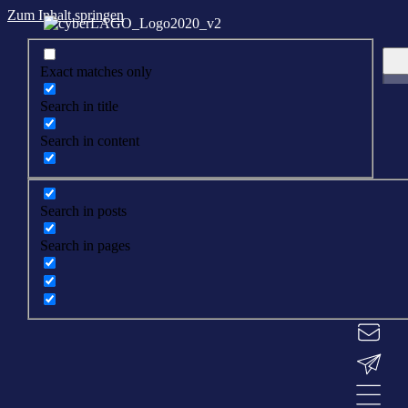
Zum Inhalt springen
Exact matches only
Search in title
Search in content
Search in posts
Search in pages