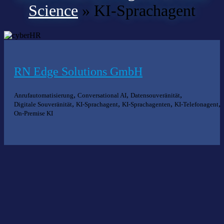
Science
»
KI-Sprachagent
RN Edge Solutions GmbH
,
,
,
Anrufautomatisierung
Conversational AI
Datensouveränität
,
,
,
,
Digitale Souveränität
KI-Sprachagent
KI-Sprachagenten
KI-Telefonagent
On-Premise KI
Nichts gefunden?
Wir helfen Ihnen bei der Suche nach dem richtigen Experten gerne
weiter.
KOMPETENZ ANFRAGEN