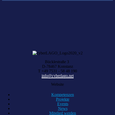
Nichts gefunden?
Wir helfen Ihnen bei der Suche nach dem richtigen Experten gerne
weiter.
KOMPETENZ ANFRAGEN
Bücklestraße 3
D-78467 Konstanz
T +49 7531 - 58 48 190
info@cyberlago.net
Website
Kompetenzen
Projekte
Events
News
Mitglied werden