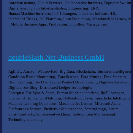
,
,
,
Automatisierung
Cloud-Services
Collaborative Intranets
Digitaler Zwillin
,
,
,
Digitalisierung von Arbeitsabläufen
Engineering
ERP
,
,
,
,
Human Machine Interface
IIoT-Lösungen
Industrie
Industrie 4.0
,
,
,
,
Internet of Things
IoT-Plattform
Lean Production
Maschinelles Lernen
M
,
,
,
Mobile Business Apps
Produktion
Shopfloor Management
doubleSlash Net-Business GmbH
,
,
,
,
,
Agilität
Amazon Webservices
Big Data
Blockchain
Business Intelligence
,
,
,
,
Condition Based Monitoring
Data Science
Data-Mining
Data-Scientist
,
,
,
,
Deep Learning
DevOps
Digital Product Development
Digitaler Assistent
,
,
Digitaler Zwilling
Distributed Ledger Technologie
,
,
,
Enterprise File Sync & Share
Human Machine Interface
IIoT-Lösungen
,
,
,
,
,
Internet of Things
IoT-Plattform
IT-Beratung
Java
Künstliche Intelligenz
,
,
,
Machine Learning Operations
Maschinelles Lernen
Microsoft Azure
,
,
,
,
Platform as a Service
Predictive Maintenance
Screendesign
Scrum
,
,
,
Smart Contracts
Softwareentwicklung
Subscription Management
Technologieberatung