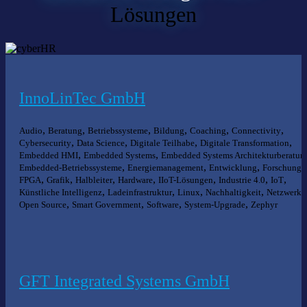
Lösungen
InnoLinTec GmbH
,
,
,
,
,
,
Audio
Beratung
Betriebssysteme
Bildung
Coaching
Connectivity
,
,
,
,
Cybersecurity
Data Science
Digitale Teilhabe
Digitale Transformation
,
,
Embedded HMI
Embedded Systems
Embedded Systems Architekturberatun
,
,
,
,
Embedded-Betriebssysteme
Energiemanagement
Entwicklung
Forschung
,
,
,
,
,
,
,
FPGA
Grafik
Halbleiter
Hardware
IIoT-Lösungen
Industrie 4.0
IoT
,
,
,
,
Künstliche Intelligenz
Ladeinfrastruktur
Linux
Nachhaltigkeit
Netzwerke
,
,
,
,
Open Source
Smart Government
Software
System-Upgrade
Zephyr
GFT Integrated Systems GmbH