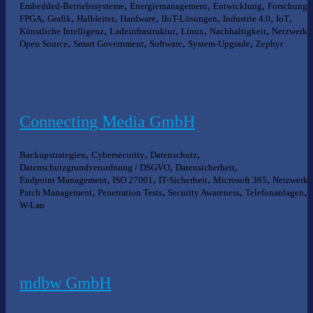
,
,
,
,
Embedded-Betriebssysteme
Energiemanagement
Entwicklung
Forschung
,
,
,
,
,
,
,
FPGA
Grafik
Halbleiter
Hardware
IIoT-Lösungen
Industrie 4.0
IoT
,
,
,
,
Künstliche Intelligenz
Ladeinfrastruktur
Linux
Nachhaltigkeit
Netzwerke
,
,
,
,
Open Source
Smart Government
Software
System-Upgrade
Zephyr
Connecting Media GmbH
,
,
,
Backupstrategien
Cybersecurity
Datenschutz
,
,
Datenschutzgrundverordnung / DSGVO
Datensicherheit
,
,
,
,
Endpoint Management
ISO 27001
IT-Sicherheit
Microsoft 365
Netzwerke
,
,
,
,
Patch Management
Penetration Tests
Security Awareness
Telefonanlagen
W-Lan
mdbw GmbH