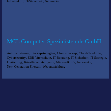
,
,
Infrastruktur
IT-Sicherheit
Netzwerke
MCL Computer-Spezialisten.de GmbH
,
,
,
,
Automatisierung
Backupstrategien
Cloud-Backup
Cloud-Telefonie
,
,
,
,
,
Cybersecurity
EDR-Virenschutz
IT-Beratung
IT-Sicherheit
IT-Strategie
,
,
,
,
IT-Wartung
Künstliche Intelligenz
Microsoft 365
Netzwerke
,
Next Generation Firewall
Webentwicklung
Nichts gefunden?
Wir helfen Ihnen bei der Suche nach dem richtigen Experten gerne
weiter.