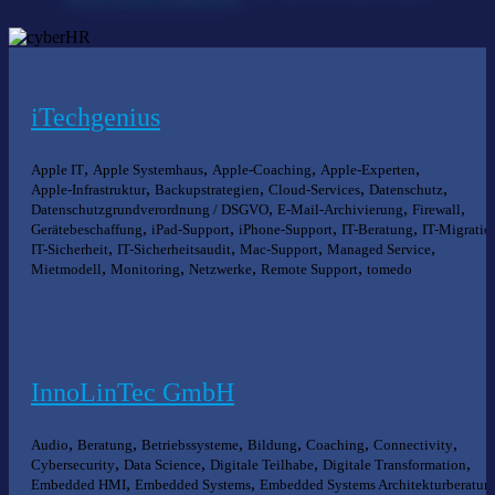
iTechgenius
,
,
,
,
Apple IT
Apple Systemhaus
Apple-Coaching
Apple-Experten
,
,
,
,
Apple-Infrastruktur
Backupstrategien
Cloud-Services
Datenschutz
,
,
,
Datenschutzgrundverordnung / DSGVO
E-Mail-Archivierung
Firewall
,
,
,
,
Gerätebeschaffung
iPad-Support
iPhone-Support
IT-Beratung
IT-Migratio
,
,
,
,
IT-Sicherheit
IT-Sicherheitsaudit
Mac-Support
Managed Service
,
,
,
,
Mietmodell
Monitoring
Netzwerke
Remote Support
tomedo
InnoLinTec GmbH
,
,
,
,
,
,
Audio
Beratung
Betriebssysteme
Bildung
Coaching
Connectivity
,
,
,
,
Cybersecurity
Data Science
Digitale Teilhabe
Digitale Transformation
,
,
Embedded HMI
Embedded Systems
Embedded Systems Architekturberatun