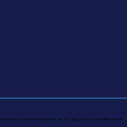
tionscluster Deutschlands ausgezeichnet. Seit 2019 trägt cyberLAGO das Silber-Label der