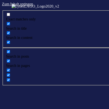
Zum Inhalt springen
Exact matches only
Search in title
Search in content
Search in posts
Search in pages