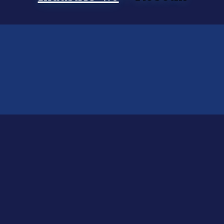
ts gefunden?
lfen Ihnen bei der Suche nach dem richtigen Experten gerne weiter.
KOMPETENZ ANFRAGEN