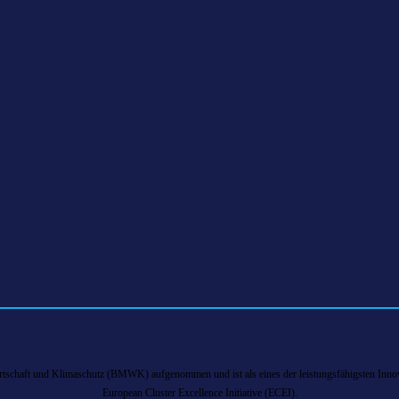
chaft und Klimaschutz (BMWK) aufgenommen und ist als eines der leistungsfähigsten Innova
European Cluster Excellence Initiative (ECEI).