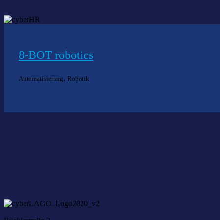
8-BOT robotics
,
Automatisierung
Robotik
Nich
Wir he