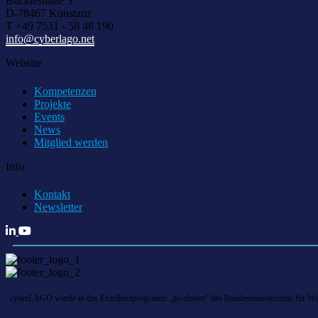
Bücklestraße 3
D-78467 Konstanz
T +49 7531 - 58 48 190
info@cyberlago.net
Website
Kompetenzen
Projekte
Events
News
Mitglied werden
Info
Kontakt
Newsletter
cyberLAGO wurde in das Exzellenzprogramm „go cluster“ des Bundesministeriums für Wirts