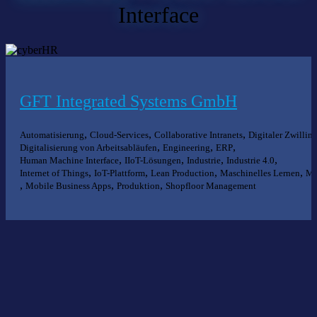
Interface
GFT Integrated Systems GmbH
,
,
,
Automatisierung
Cloud-Services
Collaborative Intranets
Digitaler Zwillin
,
,
,
Digitalisierung von Arbeitsabläufen
Engineering
ERP
,
,
,
,
Human Machine Interface
IIoT-Lösungen
Industrie
Industrie 4.0
,
,
,
,
Internet of Things
IoT-Plattform
Lean Production
Maschinelles Lernen
M
,
,
,
Mobile Business Apps
Produktion
Shopfloor Management
Nichts gefunden?
Wir helfen Ihnen bei der Suche nach dem richtigen Experten gerne
weiter.