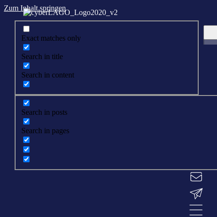
Zum Inhalt springen
Exact matches only
Search in title
Search in content
Search in posts
Search in pages