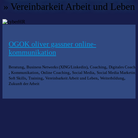
»
Vereinbarkeit Arbeit und Leben
OGOK oliver gassner online-
kommunikation
,
,
,
Beratung
Business Networks (XING/Linkedin)
Coaching
Digitales Coachi
,
,
,
,
Kommunikation
Online Coaching
Social Media
Social Media Marketing
,
,
,
,
Soft Skills
Training
Vereinbarkeit Arbeit und Leben
Weiterbildung
Zukunft der Arbeit
Nichts gefunden?
Wir helfen Ihnen bei der Suche nach dem richtigen Experten gerne
weiter.