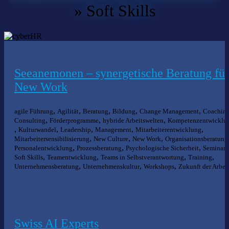
»
Soft Skills
Seeanemonen – synergetische Beratung für
New Work
,
,
,
,
,
agile Führung
Agilität
Beratung
Bildung
Change Management
Coachin
,
,
,
Consulting
Förderprogramme
hybride Arbeitswelten
Kompetenzentwicklu
,
,
,
,
,
Kulturwandel
Leadership
Management
Mitarbeiterentwicklung
,
,
,
Mitarbeitersensibilisierung
New Culture
New Work
Organisationsberatung
,
,
,
Personalentwicklung
Prozessberatung
Psychologische Sicherheit
Seminare
,
,
,
,
Soft Skills
Teamentwicklung
Teams in Selbstverantwortung
Training
,
,
,
Unternehmensberatung
Unternehmenskultur
Workshops
Zukunft der Arbei
Swiss AI Experts