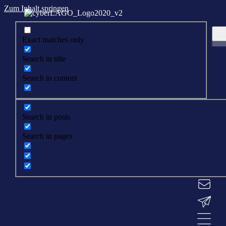
Zum Inhalt springen
Exact matches only
Search in title
Search in content
Search in posts
Search in pages