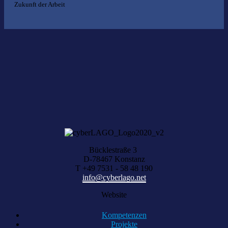
Zukunft der Arbeit
Nichts gefunden?
Wir helfen Ihnen bei der Suche nach dem richtigen Experten gerne
weiter.
KOMPETENZ ANFRAGEN
Bücklestraße 3
D-78467 Konstanz
T +49 7531 - 58 48 190
info@cyberlago.net
Website
Kompetenzen
Projekte