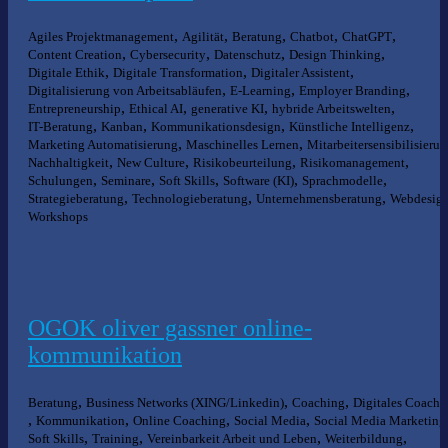
,
,
,
,
,
Agiles Projektmanagement
Agilität
Beratung
Chatbot
ChatGPT
,
,
,
,
Content Creation
Cybersecurity
Datenschutz
Design Thinking
,
,
,
Digitale Ethik
Digitale Transformation
Digitaler Assistent
,
,
,
Digitalisierung von Arbeitsabläufen
E-Learning
Employer Branding
,
,
,
,
Entrepreneurship
Ethical AI
generative KI
hybride Arbeitswelten
,
,
,
,
IT-Beratung
Kanban
Kommunikationsdesign
Künstliche Intelligenz
,
,
Marketing Automatisierung
Maschinelles Lernen
Mitarbeitersensibilisieru
,
,
,
,
Nachhaltigkeit
New Culture
Risikobeurteilung
Risikomanagement
,
,
,
,
,
Schulungen
Seminare
Soft Skills
Software (KI)
Sprachmodelle
,
,
,
Strategieberatung
Technologieberatung
Unternehmensberatung
Webdesig
Workshops
OGOK oliver gassner online-
kommunikation
,
,
,
Beratung
Business Networks (XING/Linkedin)
Coaching
Digitales Coachi
,
,
,
,
Kommunikation
Online Coaching
Social Media
Social Media Marketing
,
,
,
,
Soft Skills
Training
Vereinbarkeit Arbeit und Leben
Weiterbildung