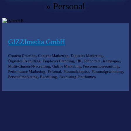
»
Personal
GIZZImedia GmbH
,
,
,
Content Creation
Content Marketing
Digitales Marketing
,
,
,
,
,
Digitales Recruiting
Employer Branding
HR
Jobportale
Kampagne
,
,
,
Multi-Channel-Recruiting
Online Marketing
Percormancerecruiting
,
,
,
,
Performance Marketing
Personal
Personalakquise
Personalgewinnung
,
,
Personalmarketing
Recruiting
Recruiting-Plattformen
Nichts gefunden?
Wir helfen Ihnen bei der Suche nach dem richtigen Experten gerne
weiter.