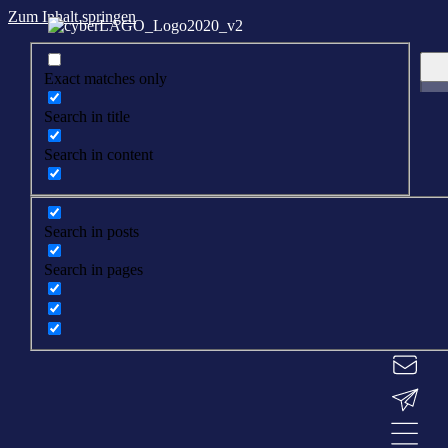
Zum Inhalt springen
Exact matches only
Search in title
Search in content
Search in posts
Search in pages