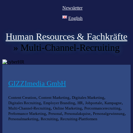
Newsletter
English
Human Resources & Fachkräfte
»
Multi-Channel-Recruiting
GIZZImedia GmbH
,
,
,
Content Creation
Content Marketing
Digitales Marketing
,
,
,
,
,
Digitales Recruiting
Employer Branding
HR
Jobportale
Kampagne
,
,
,
Multi-Channel-Recruiting
Online Marketing
Percormancerecruiting
,
,
,
,
Performance Marketing
Personal
Personalakquise
Personalgewinnung
,
,
Personalmarketing
Recruiting
Recruiting-Plattformen