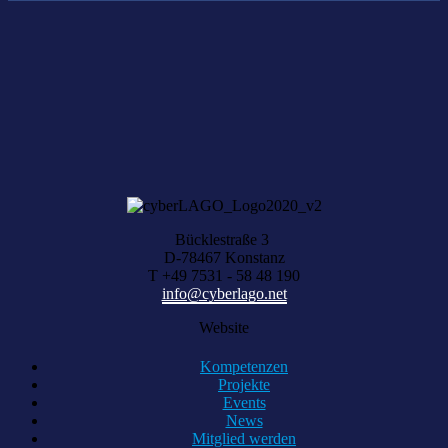
Nichts gefunden?
Wir helfen Ihnen bei der Suche nach dem richtigen Experten gerne
weiter.
KOMPETENZ ANFRAGEN
Bücklestraße 3
D-78467 Konstanz
T +49 7531 - 58 48 190
info@cyberlago.net
Website
Kompetenzen
Projekte
Events
News
Mitglied werden