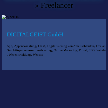
»
Freelancer
DIGITALGEIST GmbH
,
,
,
,
App
Appentwicklung
CRM
Digitalisierung von Arbeitsabläufen
Freelanc
,
,
,
,
Geschäftsprozess-Automatisierung
Online Marketing
Portal
SEO
Webdesi
,
,
Webentwicklung
Website
Nichts gefunden?
Wir helfen Ihnen bei der Suche nach dem richtigen Experten gerne
weiter.
KOMPETENZ ANFRAGEN