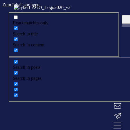
Zum Inhalt springen
Exact matches only
Search in title
Search in content
Search in posts
Search in pages