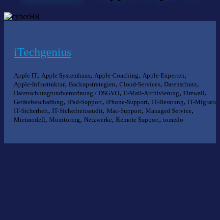
iTechgenius
,
,
,
,
Apple IT
Apple Systemhaus
Apple-Coaching
Apple-Experten
,
,
,
,
Apple-Infrastruktur
Backupstrategien
Cloud-Services
Datenschutz
,
,
,
Datenschutzgrundverordnung / DSGVO
E-Mail-Archivierung
Firewall
,
,
,
,
Gerätebeschaffung
iPad-Support
iPhone-Support
IT-Beratung
IT-Migratio
,
,
,
,
IT-Sicherheit
IT-Sicherheitsaudit
Mac-Support
Managed Service
,
,
,
,
Mietmodell
Monitoring
Netzwerke
Remote Support
tomedo
Nichts gefunden?
Wir helfen Ihnen bei der Suche nach dem richtigen Experten gerne
weiter.
KOMPETENZ ANFRAGEN