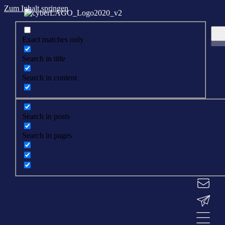
Zum Inhalt springen
Exact matches only
Search in title
Search in content
Search in posts
Search in pages