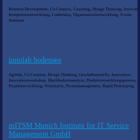
,
,
,
,
Business Development
Co-Creation
Coaching
Design Thinking
Innovati
,
,
,
,
Kompetenzentwicklung
Leadership
Organisationsentwicklung
Scrum
Seminare
innolab bodensee
,
,
,
,
,
Agilität
Co-Creation
Design Thinking
Geschäftsmodelle
Innovation
,
,
,
Innovationsworkshop
Machbarkeitsanalyse
Produktentwicklungsprozess
,
,
,
Projektentwicklung
Prototypen
Prozessmanagement
Rapid Prototyping
mITSM Munich Institute for IT Service
Management GmbH