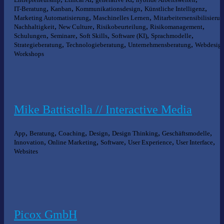
,
,
,
,
IT-Beratung
Kanban
Kommunikationsdesign
Künstliche Intelligenz
,
,
Marketing Automatisierung
Maschinelles Lernen
Mitarbeitersensibilisieru
,
,
,
,
Nachhaltigkeit
New Culture
Risikobeurteilung
Risikomanagement
,
,
,
,
,
Schulungen
Seminare
Soft Skills
Software (KI)
Sprachmodelle
,
,
,
Strategieberatung
Technologieberatung
Unternehmensberatung
Webdesig
Workshops
Mike Battistella // Interactive Media
,
,
,
,
,
,
App
Beratung
Coaching
Design
Design Thinking
Geschäftsmodelle
,
,
,
,
,
Innovation
Online Marketing
Software
User Experience
User Interface
Websites
Picox GmbH