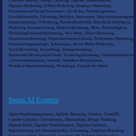
Customer Journey
Design Thinking
Digitale Transformation
,
,
,
Digitales Marketing
E-Mail Marketing
Employer Marketing
,
,
,
Environmental Social Governance
EU AI Act
Förderprogramme
,
,
,
,
Geschäftsmodelle
Gründung
HubSpot
Innovation
Innovationsmanagemen
,
,
,
,
Intrapreneurship
IT-Beratung
Kreislaufwirtschaft
Künstliche Intelligenz
,
,
,
,
Marketing Automatisierung
Marketingberatung
Meta
Nachhaltigkeit
,
,
,
Nachhaltigkeitsberichterstattung
New Work
Online Marketing
,
,
,
Organisationsberatung
Organisationsentwicklung
Performance Marketing
,
,
,
Positionierungsstrategie
Schulungen
Social Media Marketing
,
,
,
Social Recruiting
Storytelling
Strategieberatung
,
,
Sustainable Development Goals
Technologieberatung
Unternehmensberatu
,
,
,
,
Unternehmenskultur
Vertrieb
Workflow-Development
,
,
Workflow-Implementierung
Workshops
Zukunft der Arbeit
Swiss AI Experts
,
,
,
,
,
Agiles Projektmanagement
Agilität
Beratung
Chatbot
ChatGPT
,
,
,
,
Content Creation
Cybersecurity
Datenschutz
Design Thinking
,
,
,
Digitale Ethik
Digitale Transformation
Digitaler Assistent
,
,
,
Digitalisierung von Arbeitsabläufen
E-Learning
Employer Branding
,
,
,
,
Entrepreneurship
Ethical AI
generative KI
hybride Arbeitswelten