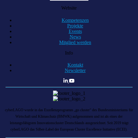
Website
Kompetenzen
Projekte
Events
News
Mitglied werden
Info
Kontakt
Newsletter
cyberLAGO wurde in das Exzellenzprogramm „go cluster“ des Bundesministeriums für
Wirtschaft und Klimaschutz (BMWK) aufgenommen und ist als eines der
leistungsfähigsten Innovationscluster Deutschlands ausgezeichnet. Seit 2019 trägt
cyberLAGO das Silber-Label der European Cluster Excellence Initiative (ECEI).