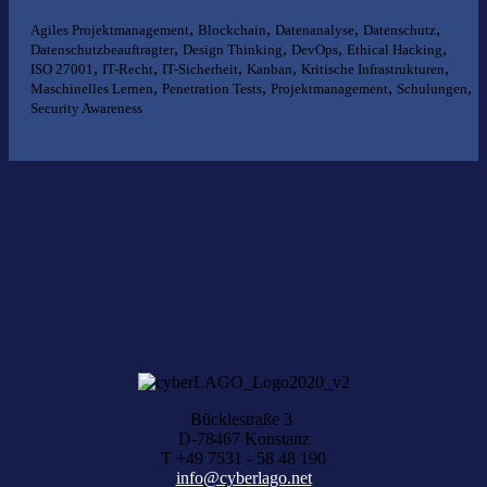
,
,
,
,
Agiles Projektmanagement
Blockchain
Datenanalyse
Datenschutz
,
,
,
,
Datenschutzbeauftragter
Design Thinking
DevOps
Ethical Hacking
,
,
,
,
,
ISO 27001
IT-Recht
IT-Sicherheit
Kanban
Kritische Infrastrukturen
,
,
,
,
Maschinelles Lernen
Penetration Tests
Projektmanagement
Schulungen
Security Awareness
Nichts gefunden?
Wir helfen Ihnen bei der Suche nach dem richtigen Experten gerne
weiter.
KOMPETENZ ANFRAGEN
Bücklestraße 3
D-78467 Konstanz
T +49 7531 - 58 48 190
info@cyberlago.net