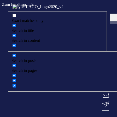
Zum Inhalt springen
Exact matches only
Search in title
Search in content
Search in posts
Search in pages