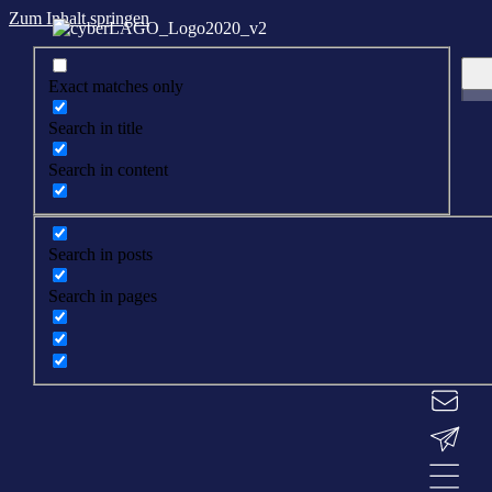
Zum Inhalt springen
Exact matches only
Search in title
Search in content
Search in posts
Search in pages