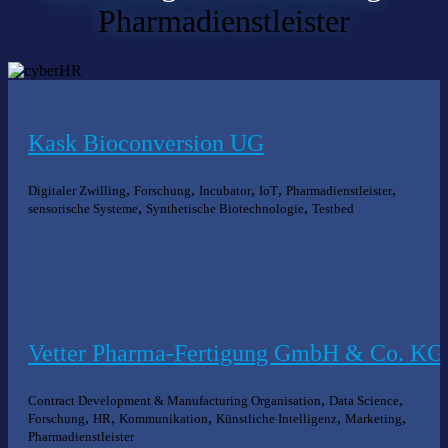
Pharmadienstleister
Kask Bioconversion UG
,
,
,
,
,
Digitaler Zwilling
Forschung
Incubator
IoT
Pharmadienstleister
,
,
sensorische Systeme
Synthetische Biotechnologie
Testbed
Vetter Pharma-Fertigung GmbH & Co. KG
,
,
Contract Development & Manufacturing Organisation
Data Science
,
,
,
,
,
Forschung
HR
Kommunikation
Künstliche Intelligenz
Marketing
Pharmadienstleister