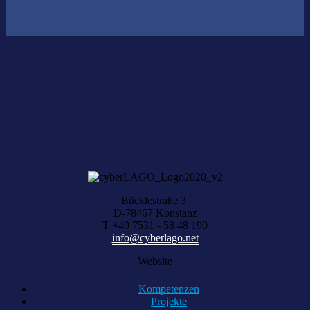
Nichts gefunden?
Wir helfen Ihnen bei der Suche nach dem richtigen Experten gerne
weiter.
KOMPETENZ ANFRAGEN
Bücklestraße 3
D-78467 Konstanz
T +49 7531 - 58 48 190
info@cyberlago.net
Website
Kompetenzen
Projekte