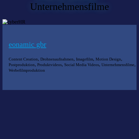
Unternehmensfilme
eonamic gbr
,
,
,
,
Content Creation
Drohnenaufnahmen
Imagefilm
Motion Design
,
,
,
,
Postproduktion
Produktvideos
Social Media Videos
Unternehmensfilme
Werbefilmproduktion
Nichts gefunden?
Wir helfen Ihnen bei der Suche nach dem richtigen Experten gerne
weiter.
KOMPETENZ ANFRAGEN