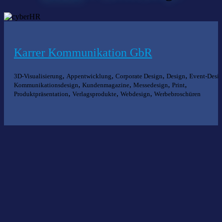
Karrer Kommunikation GbR
,
,
,
,
3D-Visualisierung
Appentwicklung
Corporate Design
Design
Event-Desi
,
,
,
,
Kommunikationsdesign
Kundenmagazine
Messedesign
Print
,
,
,
Produktpräsentation
Verlagsprodukte
Webdesign
Werbebroschüren
Nichts gefunden?
Wir helfen Ihnen bei der Suche nach dem richtigen Experten gerne
weiter.
KOMPETENZ ANFRAGEN