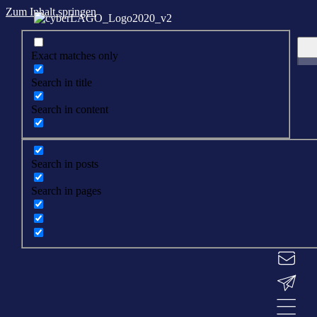
Zum Inhalt springen
Exact matches only
Search in title
Search in content
Search in posts
Search in pages