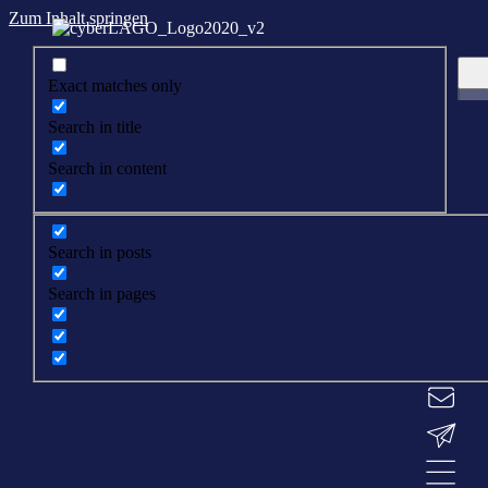
Zum Inhalt springen
Exact matches only
Search in title
Search in content
Search in posts
Search in pages