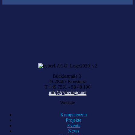
Nichts gefunden?
Wir helfen Ihnen bei der Suche nach dem richtigen Experten gerne
weiter.
KOMPETENZ ANFRAGEN
Bücklestraße 3
D-78467 Konstanz
T +49 7531 - 58 48 190
info@cyberlago.net
Website
Kompetenzen
Projekte
Events
News