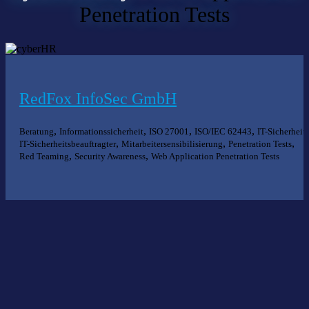
Penetration Tests
RedFox InfoSec GmbH
,
,
,
,
,
Beratung
Informationssicherheit
ISO 27001
ISO/IEC 62443
IT-Sicherheit
,
,
,
IT-Sicherheitsbeauftragter
Mitarbeitersensibilisierung
Penetration Tests
,
,
Red Teaming
Security Awareness
Web Application Penetration Tests
Nichts gefunden?
Wir helfen Ihnen bei der Suche nach dem richtigen Experten gerne
weiter.
KOMPETENZ ANFRAGEN