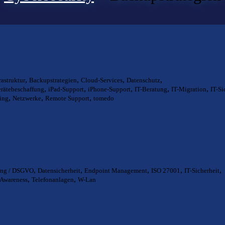
,
,
,
,
rastruktur
Backupstrategien
Cloud-Services
Datenschutz
,
,
,
,
,
rätebeschaffung
iPad-Support
iPhone-Support
IT-Beratung
IT-Migration
IT-Si
,
,
,
ing
Netzwerke
Remote Support
tomedo
,
,
,
,
,
ung / DSGVO
Datensicherheit
Endpoint Management
ISO 27001
IT-Sicherheit
,
,
 Awareness
Telefonanlagen
W-Lan