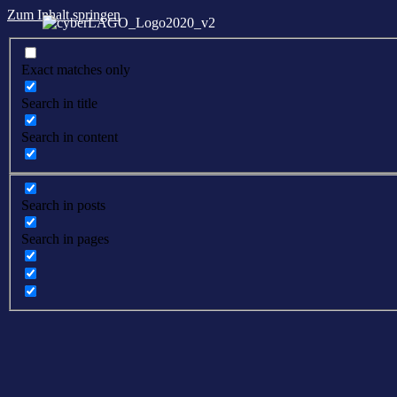
Zum Inhalt springen
Exact matches only
Search in title
Search in content
Search in posts
Search in pages