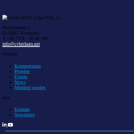
Bücklestraße 3
D-78467 Konstanz
T +49 7531 - 58 48 190
info@cyberlago.net
Website
Kompetenzen
Projekte
Events
News
Mitglied werden
Info
Kontakt
Newsletter