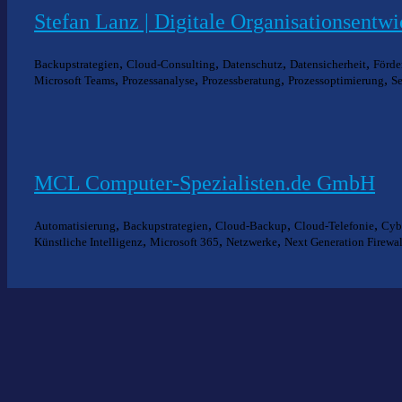
Stefan Lanz | Digitale Organisationsentw
,
,
,
,
Backupstrategien
Cloud-Consulting
Datenschutz
Datensicherheit
Förde
,
,
,
,
Microsoft Teams
Prozessanalyse
Prozessberatung
Prozessoptimierung
Se
MCL Computer-Spezialisten.de GmbH
,
,
,
,
Automatisierung
Backupstrategien
Cloud-Backup
Cloud-Telefonie
Cyb
,
,
,
Künstliche Intelligenz
Microsoft 365
Netzwerke
Next Generation Firewal
Nich
Wir he