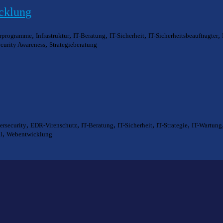
icklung
,
,
,
,
,
rprogramme
Infrastruktur
IT-Beratung
IT-Sicherheit
IT-Sicherheitsbeauftragter
,
curity Awareness
Strategieberatung
,
,
,
,
,
ersecurity
EDR-Virenschutz
IT-Beratung
IT-Sicherheit
IT-Strategie
IT-Wartung
,
l
Webentwicklung
ts gefunden?
lfen Ihnen bei der Suche nach dem richtigen Experten gerne weiter.
KOMPETENZ ANFRAGEN