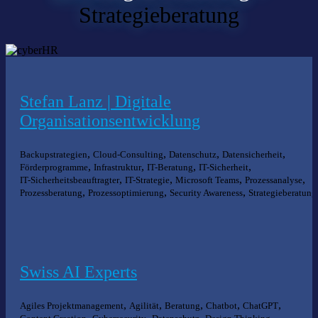
Strategieberatung
Stefan Lanz | Digitale
Organisationsentwicklung
,
,
,
,
Backupstrategien
Cloud-Consulting
Datenschutz
Datensicherheit
,
,
,
,
Förderprogramme
Infrastruktur
IT-Beratung
IT-Sicherheit
,
,
,
,
IT-Sicherheitsbeauftragter
IT-Strategie
Microsoft Teams
Prozessanalyse
,
,
,
Prozessberatung
Prozessoptimierung
Security Awareness
Strategieberatung
Swiss AI Experts
,
,
,
,
,
Agiles Projektmanagement
Agilität
Beratung
Chatbot
ChatGPT
,
,
,
,