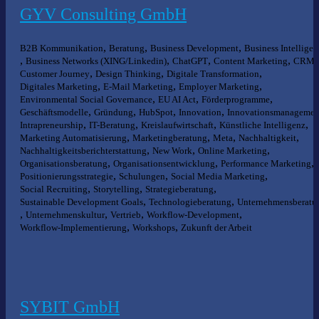
GYV Consulting GmbH
,
,
,
B2B Kommunikation
Beratung
Business Development
Business Intelligen
,
,
,
,
,
Business Networks (XING/Linkedin)
ChatGPT
Content Marketing
CRM
,
,
,
Customer Journey
Design Thinking
Digitale Transformation
,
,
,
Digitales Marketing
E-Mail Marketing
Employer Marketing
,
,
,
Environmental Social Governance
EU AI Act
Förderprogramme
,
,
,
,
Geschäftsmodelle
Gründung
HubSpot
Innovation
Innovationsmanagemen
,
,
,
,
Intrapreneurship
IT-Beratung
Kreislaufwirtschaft
Künstliche Intelligenz
,
,
,
,
Marketing Automatisierung
Marketingberatung
Meta
Nachhaltigkeit
,
,
,
Nachhaltigkeitsberichterstattung
New Work
Online Marketing
,
,
,
Organisationsberatung
Organisationsentwicklung
Performance Marketing
,
,
,
Positionierungsstrategie
Schulungen
Social Media Marketing
,
,
,
Social Recruiting
Storytelling
Strategieberatung
,
,
Sustainable Development Goals
Technologieberatung
Unternehmensberatu
,
,
,
,
Unternehmenskultur
Vertrieb
Workflow-Development
,
,
Workflow-Implementierung
Workshops
Zukunft der Arbeit
SYBIT GmbH