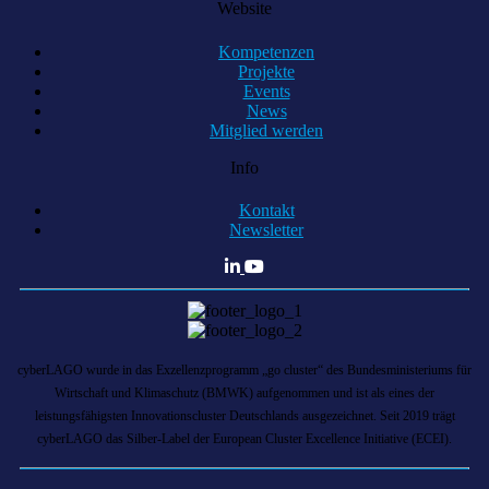
Website
Kompetenzen
Projekte
Events
News
Mitglied werden
Info
Kontakt
Newsletter
cyberLAGO wurde in das Exzellenzprogramm „go cluster“ des Bundesministeriums für
Wirtschaft und Klimaschutz (BMWK) aufgenommen und ist als eines der
leistungsfähigsten Innovationscluster Deutschlands ausgezeichnet. Seit 2019 trägt
cyberLAGO das Silber-Label der European Cluster Excellence Initiative (ECEI).