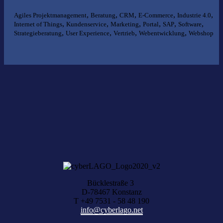
,
,
,
,
,
Agiles Projektmanagement
Beratung
CRM
E-Commerce
Industrie 4.0
,
,
,
,
,
,
Internet of Things
Kundenservice
Marketing
Portal
SAP
Software
,
,
,
,
Strategieberatung
User Experience
Vertrieb
Webentwicklung
Webshop
Nichts gefunden?
Wir helfen Ihnen bei der Suche nach dem richtigen Experten gerne
weiter.
KOMPETENZ ANFRAGEN
Bücklestraße 3
D-78467 Konstanz
T +49 7531 - 58 48 190
info@cyberlago.net