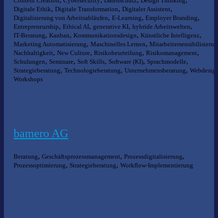
Content Creation
Cybersecurity
Datenschutz
Design Thinking
,
,
,
Digitale Ethik
Digitale Transformation
Digitaler Assistent
,
,
,
Digitalisierung von Arbeitsabläufen
E-Learning
Employer Branding
,
,
,
,
Entrepreneurship
Ethical AI
generative KI
hybride Arbeitswelten
,
,
,
,
IT-Beratung
Kanban
Kommunikationsdesign
Künstliche Intelligenz
,
,
Marketing Automatisierung
Maschinelles Lernen
Mitarbeitersensibilisieru
,
,
,
,
Nachhaltigkeit
New Culture
Risikobeurteilung
Risikomanagement
,
,
,
,
,
Schulungen
Seminare
Soft Skills
Software (KI)
Sprachmodelle
,
,
,
Strategieberatung
Technologieberatung
Unternehmensberatung
Webdesig
Workshops
bamero AG
,
,
,
Beratung
Geschäftsprozessmanagement
Prozessdigitalisierung
,
,
Prozessoptimierung
Strategieberatung
Workflow-Implementierung