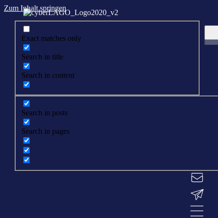
Zum Inhalt springen
Exact matches only
Search in title
Search in content
Search in posts
Search in pages