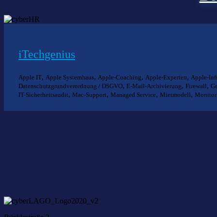
iTechgenius
,
,
,
,
Apple IT
Apple Systemhaus
Apple-Coaching
Apple-Experten
Apple-Inf
,
,
,
Datenschutzgrundverordnung / DSGVO
E-Mail-Archivierung
Firewall
Ge
,
,
,
,
IT-Sicherheitsaudit
Mac-Support
Managed Service
Mietmodell
Monitor
Nich
Wir he