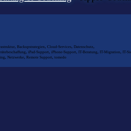
,
,
,
,
rastruktur
Backupstrategien
Cloud-Services
Datenschutz
,
,
,
,
,
rätebeschaffung
iPad-Support
iPhone-Support
IT-Beratung
IT-Migration
IT-Si
,
,
,
ing
Netzwerke
Remote Support
tomedo
ts gefunden?
lfen Ihnen bei der Suche nach dem richtigen Experten gerne weiter.
KOMPETENZ ANFRAGEN