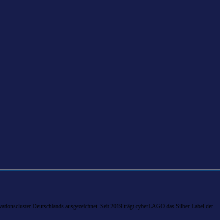
tionscluster Deutschlands ausgezeichnet. Seit 2019 trägt cyberLAGO das Silber-Label der