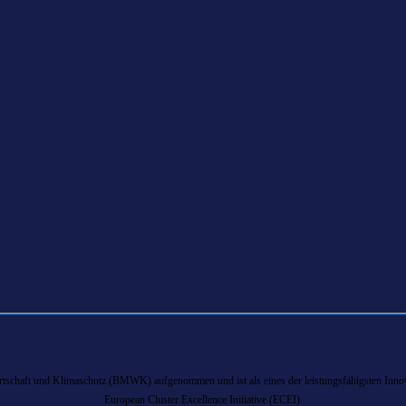
chaft und Klimaschutz (BMWK) aufgenommen und ist als eines der leistungsfähigsten Innova
European Cluster Excellence Initiative (ECEI).