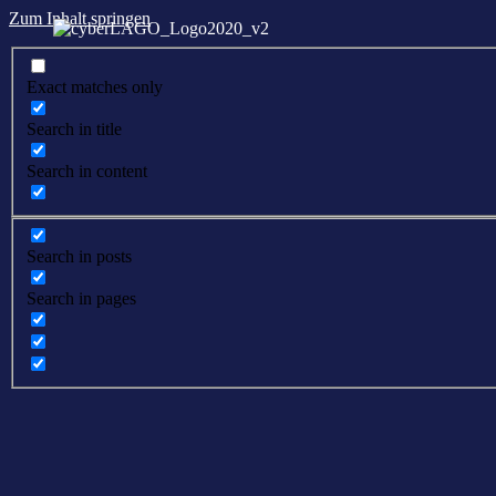
Zum Inhalt springen
Exact matches only
Search in title
Search in content
Search in posts
Search in pages