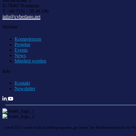
Bücklestraße 3
D-78467 Konstanz
T +49 7531 - 58 48 190
info@cyberlago.net
Website
Kompetenzen
Projekte
Events
News
Mitglied werden
Info
Kontakt
Newsletter
cyberLAGO wurde in das Exzellenzprogramm „go cluster“ des Bundesministeriums für Wirts