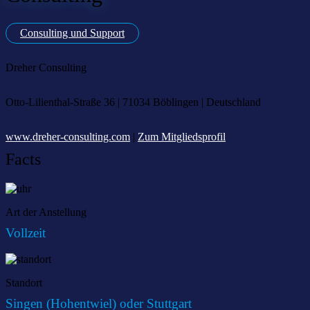
Consulting und Support
Dreher Consulting
Otto-Lilienthal-Straße 36 | 71034 Böblingen | Deutschland
www.dreher-consulting.com
|
Zum Mitgliedsprofil
Facts
Art der Anstellung
Vollzeit
Standort
Singen (Hohentwiel) oder Stuttgart