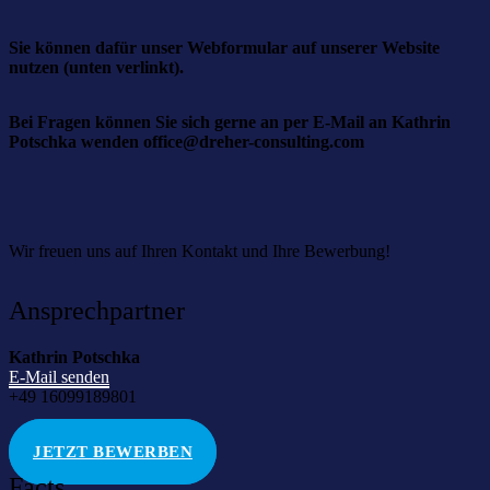
Sie können dafür unser Webformular auf unserer Website
nutzen (unten verlinkt).
Bei Fragen können Sie sich gerne an per E-Mail an Kathrin
Potschka wenden office@dreher-consulting.com
Wir freuen uns auf Ihren Kontakt und Ihre Bewerbung!
Ansprechpartner
Kathrin Potschka
E-Mail senden
+49 16099189801
JETZT BEWERBEN
Facts