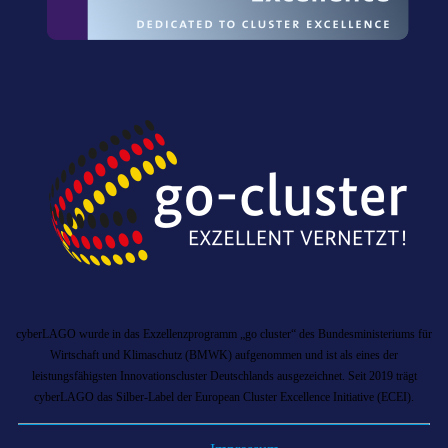
cyberLAGO wurde in das Exzellenzprogramm „go cluster“ des Bundesministeriums für
Wirtschaft und Klimaschutz (BMWK) aufgenommen und ist als eines der
leistungsfähigsten Innovationscluster Deutschlands ausgezeichnet. Seit 2019 trägt
cyberLAGO das Silber-Label der European Cluster Excellence Initiative (ECEI).