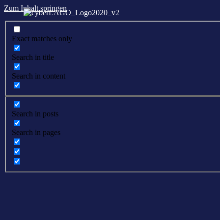
Zum Inhalt springen
Exact matches only
Search in title
Search in content
Search in posts
Search in pages