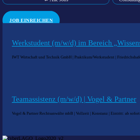
JOB EINREICHEN
Werkstudent (m/w/d) im Bereich „Wisse
IWT Wirtschaft und Technik GmbH | Praktikum/Werkstudent | Friedrichshafen 
Teamassistenz (m/w/d) | Vogel & Partner
Vogel & Partner Rechtsanwälte mbB | Vollzeit | Konstanz | Eintritt: ab sofort