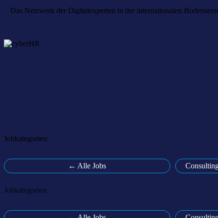
Das Netzwerk der Digitalexperten in der internationalen Bodenseere
Sie s
Melden
Jobkategorien:
← Alle Jobs
Consultin
Jobkategorien
← Alle Jobs
Consultin