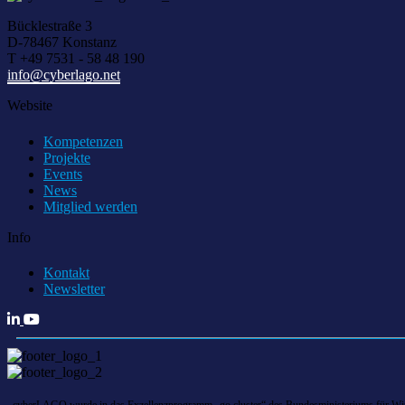
Bücklestraße 3
D-78467 Konstanz
T +49 7531 - 58 48 190
info@cyberlago.net
Website
Kompetenzen
Projekte
Events
News
Mitglied werden
Info
Kontakt
Newsletter
cyberLAGO wurde in das Exzellenzprogramm „go cluster“ des Bundesministeriums für Wirts