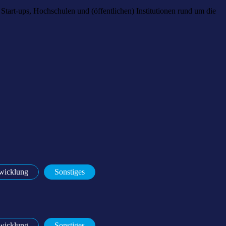
Start-ups, Hochschulen und (öffentlichen) Institutionen rund um die
wicklung
Sonstiges
wicklung
Sonstiges