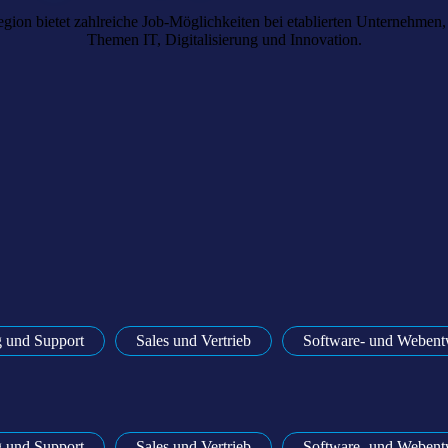
gion bietet zahlreiche Job-Möglichkeiten bei etablierten Unternehmen, 
Themen IT, Digitalisierung und Innovation.
uchen einen Job in der Digitalregion Bodensee?
 Sie sich bei uns, wir helfen Ihnen gerne weiter.
KONTAKT AUFNEHMEN
g und Support
Sales und Vertrieb
Software- und Webent
g und Support
Sales und Vertrieb
Software- und Webent