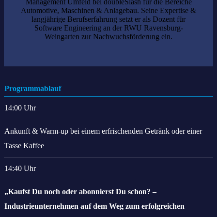
Management Umfeld bei doubleSlash für die Bereiche
Automotive, Maschinen & Anlagebau. Seine Expertise &
langjährige Berufserfahrung setzt er als Dozent für
Software Engineering an der RWU Ravensburg-
Weingarten zur Nachwuchsförderung ein.
Programmablauf
14:00 Uhr
Ankunft & Warm-up bei einem erfrischenden Getränk oder einer
Tasse Kaffee
14:40 Uhr
„Kaufst Du noch oder abonnierst Du schon? –
Industrieunternehmen auf dem Weg zum erfolgreichen