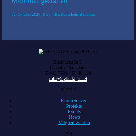
Mobilität gestalten
02. Oktober 2026 , 9:30 | IHK Hochrhein-Bodensee
Bücklestraße 3
D-78467 Konstanz
T +49 7531 - 58 48 190
info@cyberlago.net
Website
Kompetenzen
Projekte
Events
News
Mitglied werden
Info