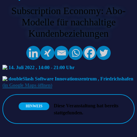
Subscription Economy: Abo-
Modelle für nachhaltige
Kundenbeziehungen
14. Juli 2022 , 14:00
-
21:00
doubleSlash Software Innovationszentrum
,
Friedrichshafen
(in Google Maps öffnen)
Diese Veranstaltung hat bereits
HINWEIS
stattgefunden.