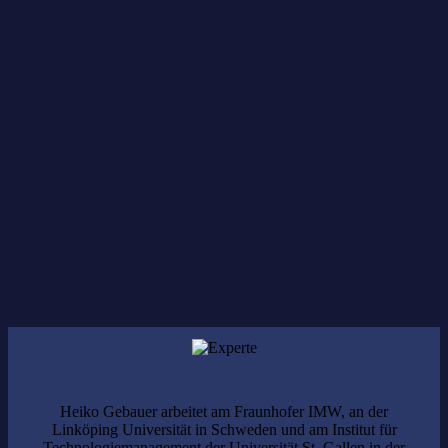
doubleSlash Net-Business GmbH
Heiko Gebauer arbeitet am Fraunhofer IMW, an der
Linköping Universität in Schweden und am Institut für
Technologiemanagement der Universität St. Gallen in der