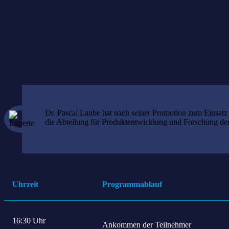
GFT Integrated Systems
Bodensee
Dr. Pascal Laube hat nach seiner Promotion zum Einsatz
die Abteilung für Produktentwicklung und Forschung de
Uhrzeit
Programmablauf
16:30 Uhr
Ankommen der Teilnehmer