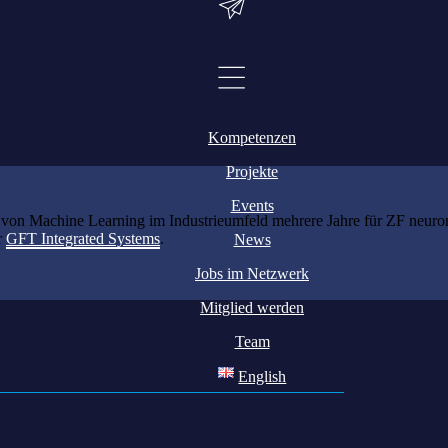
Kompetenzen
Projekte
Events
 von Machine Learning im Industrieumfeld mehrere Jahre für ZF neurona
r
GFT Integrated Systems
.
News
Jobs im Netzwerk
Mitglied werden
Team
English