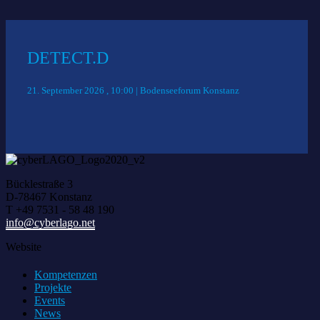
DETECT.D
21. September 2026 , 10:00 | Bodenseeforum Konstanz
Bücklestraße 3
D-78467 Konstanz
T +49 7531 - 58 48 190
info@cyberlago.net
Website
Kompetenzen
Projekte
Events
News