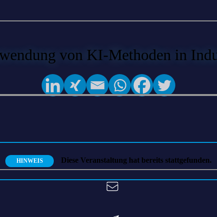
nwendung von KI-Methoden in Indus
Diese Veranstaltung hat bereits stattgefunden.
HINWEIS