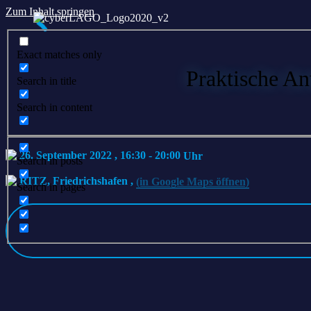
Zum Inhalt springen
Exact matches only
Praktische A
Search in title
Search in content
26. September 2022 , 16:30
-
20:00
Search in posts
RITZ, Friedrichshafen
,
(in Google Maps öffnen)
Search in pages