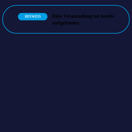
Diese Veranstaltung hat bereits
HINWEIS
stattgefunden.
cyberLAGO e.V.
IHK Hochrhein-Bodensee