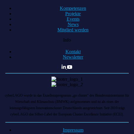
Kompetenzen
Projekte
Events
News
Mitglied werden
Info
Kontakt
Newsletter
cyberLAGO wurde in das Exzellenzprogramm „go cluster“ des Bundesministeriums für
Wirtschaft und Klimaschutz (BMWK) aufgenommen und ist als eines der
leistungsfähigsten Innovationscluster Deutschlands ausgezeichnet. Seit 2019 trägt
cyberLAGO das Silber-Label der European Cluster Excellence Initiative (ECEI).
Impressum