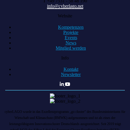
T +49 7531 - 58 48 190
info@cyberlago.net
Website
Kompetenzen
Projekte
Events
News
Mitglied werden
Info
Kontakt
Newsletter
cyberLAGO wurde in das Exzellenzprogramm „go cluster“ des Bundesministeriums für
Wirtschaft und Klimaschutz (BMWK) aufgenommen und ist als eines der
leistungsfähigsten Innovationscluster Deutschlands ausgezeichnet. Seit 2019 trägt