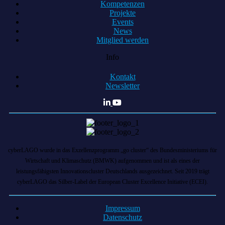
Kompetenzen
Projekte
Events
News
Mitglied werden
Info
Kontakt
Newsletter
cyberLAGO wurde in das Exzellenzprogramm „go cluster“ des Bundesministeriums für
Wirtschaft und Klimaschutz (BMWK) aufgenommen und ist als eines der
leistungsfähigsten Innovationscluster Deutschlands ausgezeichnet. Seit 2019 trägt
cyberLAGO das Silber-Label der European Cluster Excellence Initiative (ECEI).
Impressum
Datenschutz