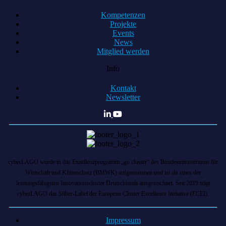
Kompetenzen
Projekte
Events
News
Mitglied werden
Info
Kontakt
Newsletter
cyberLAGO wurde in das Exzellenzprogramm „go cluster“ des Bundesministeriums für
Wirtschaft und Klimaschutz (BMWK) aufgenommen und ist als eines der
leistungsfähigsten Innovationscluster Deutschlands ausgezeichnet. Seit 2019 trägt
cyberLAGO das Silber-Label der European Cluster Excellence Initiative (ECEI).
Impressum