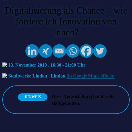
Digitalisierung als Chance – wie
fördere ich Innovation von
innen?
13. November 2019 , 16:30
-
21:00
Stadtwerke Lindau
,
Lindau
(in Google Maps öffnen)
Diese Veranstaltung hat bereits
HINWEIS
stattgefunden.