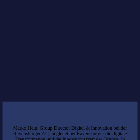
Marko Hein
Patrick Majerle
Mustafa Aygül,
Marko Hein, Group Director Digital & Innovation bei der
Ravensburger AG, begleitet bei Ravensburger die digitale
Transformation und die Innovationskraft der Gruppe. In