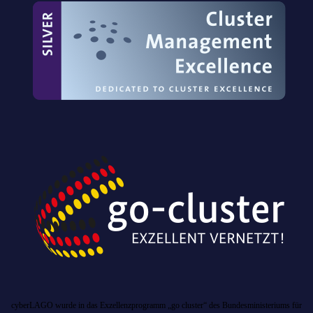
cyberLAGO wurde in das Exzellenzprogramm „go cluster“ des Bundesministeriums für