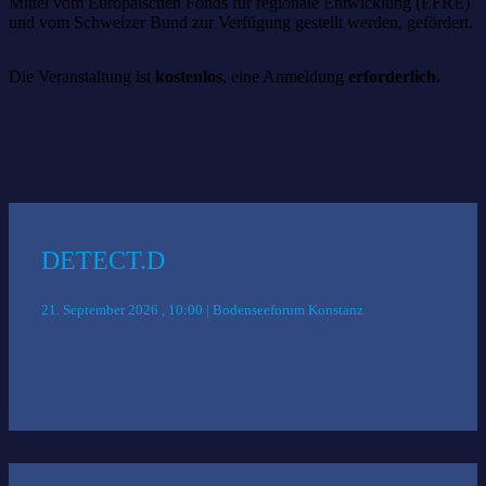
Mittel vom Europäischen Fonds für regionale Entwicklung (EFRE)
und vom Schweizer Bund zur Verfügung gestellt werden, gefördert.
Die Veranstaltung ist
kostenlos
, eine Anmeldung
erforderlich.
Das könnte Sie auch interessieren:
DETECT.D
21. September 2026 , 10:00 | Bodenseeforum Konstanz