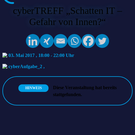
cyberTREFF „Schatten IT –
Gefahr von Innen?“
03. Mai 2017 , 18:00
-
22:00
cyberAufgabe_2
,
Diese Veranstaltung hat bereits
HINWEIS
stattgefunden.
Programm