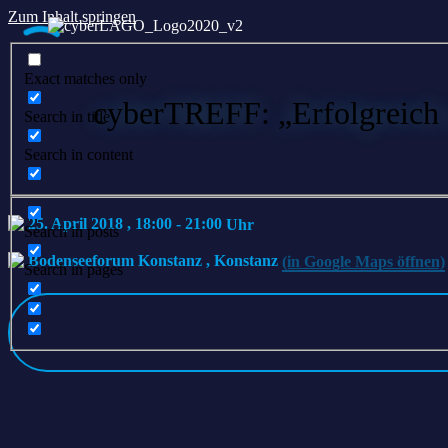
Zum Inhalt springen
Exact matches only
cyberTREFF: „Erfolgreich 
Search in title
Search in content
25. April 2018 , 18:00
-
21:00
Search in posts
Bodenseeforum Konstanz
,
Konstanz
(in Google Maps öffnen)
Search in pages