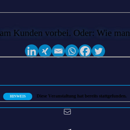
am Kunden vorbei. Oder: Wie man 
Diese Veranstaltung hat bereits stattgefunden.
HINWEIS