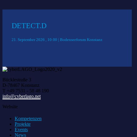
DETECT.D
21. September 2026 , 10:00 | Bodenseeforum Konstanz
Bücklestraße 3
D-78467 Konstanz
T +49 7531 - 58 48 190
info@cyberlago.net
Website
Kompetenzen
Projekte
Events
News