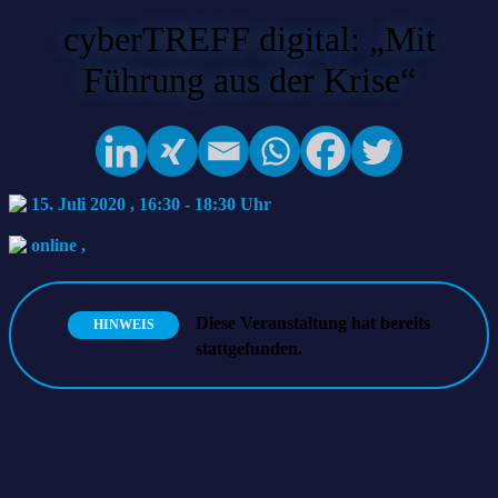
cyberTREFF digital: „Mit
Führung aus der Krise“
15. Juli 2020 , 16:30
-
18:30
online
,
Diese Veranstaltung hat bereits
HINWEIS
stattgefunden.