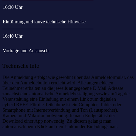
16:30 Uhr
Einführung und kurze technische Hinweise
16:40 Uhr
Vorträge und Austausch
Technische Info
Die Anmeldung erfolgt wie gewohnt über das Anmeldeformular, das
über den Anmeldebutton erreicht wird. Alle angemeldeten
Teilnehmer erhalten an die jeweils angegebene E-Mail-Adresse
zunächst eine automatische Anmeldebestätigung sowie am Tag der
Veranstaltung eine Einladung mit einem Link zum digitalen
cyberTREFF. Für die Teilnahme ist ein Computer, Tablet oder
Smartphone mit Internetverbindung und Ton (Lautsprecher),
Kamera und Mikrofon notwendig. Je nach Endgerät ist der
Download einer App notwendig. Zu diesem gelangt man
automatisch beim Klick auf den Link in der Einladungsmail.