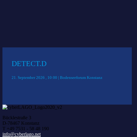
Das könnte Sie auch interessieren:
DETECT.D
21. September 2026 , 10:00 | Bodenseeforum Konstanz
Bücklestraße 3
D-78467 Konstanz
T +49 7531 - 58 48 190
info@cyberlago.net