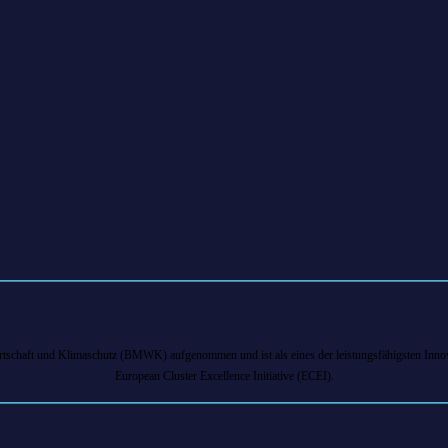
chaft und Klimaschutz (BMWK) aufgenommen und ist als eines der leistungsfähigsten Innova
European Cluster Excellence Initiative (ECEI).