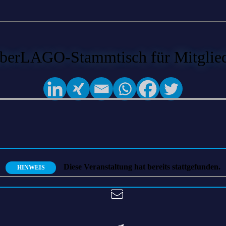
LAGO-Stammtisch für Mitglieder u
Diese Veranstaltung hat bereits stattgefunden.
HINWEIS