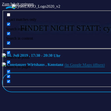
Zum Inhalt springen
Exact matches only
FINDET NICHT STATT: cyber
Search in title
Search in content
04. Juli 2019 , 17:30
-
20:30
Search in posts
Constanzer Wirtshaus
,
Konstanz
(in Google Maps öffnen)
Search in pages