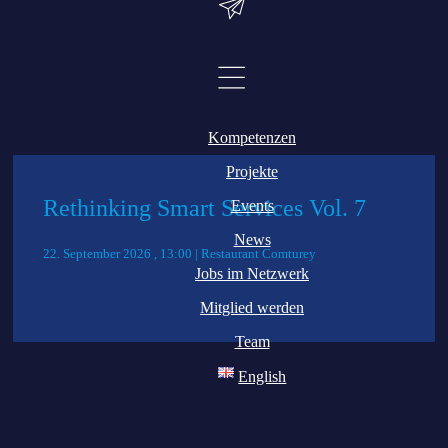
Dienstag, den 2.7.
Kompetenzen
Projekte
Rethinking Smart Services Vol. 7
Events
News
22. September 2026 , 13:00 | Restaurant Comturey
Jobs im Netzwerk
Mitglied werden
Team
English