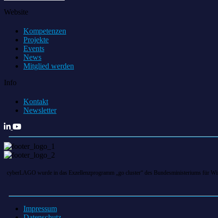
Website
Kompetenzen
Projekte
Events
News
Mitglied werden
Info
Kontakt
Newsletter
cyberLAGO wurde in das Exzellenzprogramm „go cluster“ des Bundesministeriums für Wirts
Impressum
Datenschutz