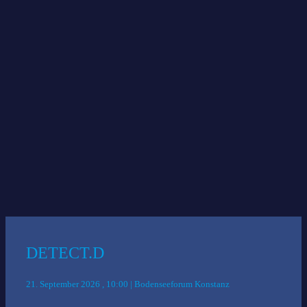
Berglinsen und Shisosprossen
—
Burgunderbraten vom Bodenseerind mit getrüffeltem
Kartoffelstampf und glasierten Rüben
ODER
*
Wirsingroulade mit Ricotta, Pinienkernen, getr. Tomaten, auf
getrüffeltem Kartoffelstampf und Gemüse-Thymianjus
Lebkuchenmousse mit Zwetschgenröster
*Die verbindliche Auswahl erfolgt bei der Anmeldung.
Das könnte Sie auch interessieren:
DETECT.D
21. September 2026 , 10:00 | Bodenseeforum Konstanz