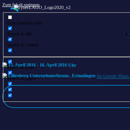
Zum Inhalt springen
Exact matches only
c
Search in title
Search in content
15. April 2016
-
16. April 2016
Search in posts
Lilienberg Unternehmerforum
,
Ermatingen
(in Google Maps 
Search in pages