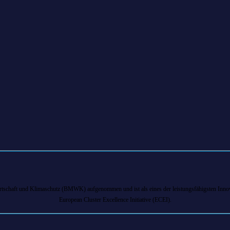
chaft und Klimaschutz (BMWK) aufgenommen und ist als eines der leistungsfähigsten Innova
European Cluster Excellence Initiative (ECEI).