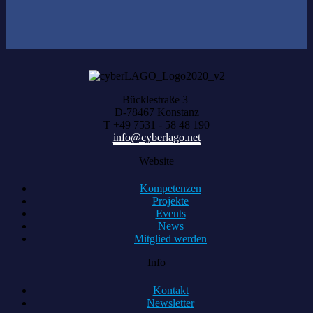
Bücklestraße 3
D-78467 Konstanz
T +49 7531 - 58 48 190
info@cyberlago.net
Website
Kompetenzen
Projekte
Events
News
Mitglied werden
Info
Kontakt
Newsletter