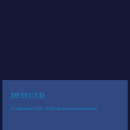
Referent
Anmeldung
tzk@tz-konstanz.de
Das könnte Sie auch interessieren:
DETECT.D
21. September 2026 , 10:00 | Bodenseeforum Konstanz