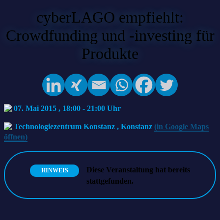
cyberLAGO empfiehlt:
Crowdfunding und -investing für
Produkte
07. Mai 2015 , 18:00
-
21:00
Technologiezentrum Konstanz
,
Konstanz
(in Google Maps
öffnen)
Diese Veranstaltung hat bereits
HINWEIS
stattgefunden.