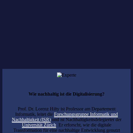
cyberLAGO ist Partner der Veranstaltung.
Wie nachhaltig ist die Digitalisierung?
Prof. Dr. Lorenz Hilty ist Professor am Departement
Informatik, leitet die
Forschungsgruppe Informatik und
Nachhaltigkeit (ISR)
und ist Nachhaltigkeitsdelegierter der
Universität Zürich
. Er erforscht, wie die digitale
Transformation für eine nachhaltige Entwicklung genutzt