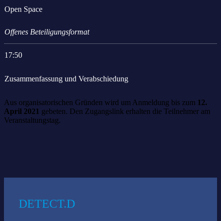
Open Space
Offenes Beteiligungsformat
17:50
Zusammenfassung und Verabschiedung
Aus organisatorischen Gründen wird um Anmeldung bis zum
12.
April 2021
gebeten. Den Zugangslink erhalten die Teilnehmer am
Veranstaltungstag.
Das könnte Sie auch interessieren:
DETECT.D