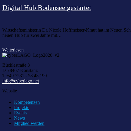
Digital Hub Bodensee gestartet
Wirtschaftsministerin Dr. Nicole Hoffmeister-Kraut hat im Neuen S
neuen Hub für zwei Jahre mit…
Weiterlesen
Bücklestraße 3
D-78467 Konstanz
T +49 7531 - 58 48 190
info@cyberlago.net
Website
Kompetenzen
Projekte
Events
News
Mitglied werden