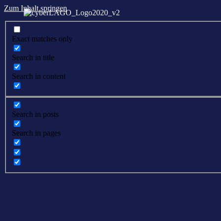
Zum Inhalt springen
Exact matches only
Search in title
Search in content
Search in posts
Search in pages