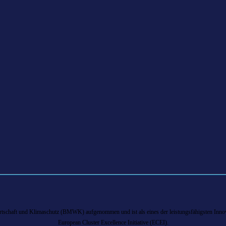
chaft und Klimaschutz (BMWK) aufgenommen und ist als eines der leistungsfähigsten Innova
European Cluster Excellence Initiative (ECEI).