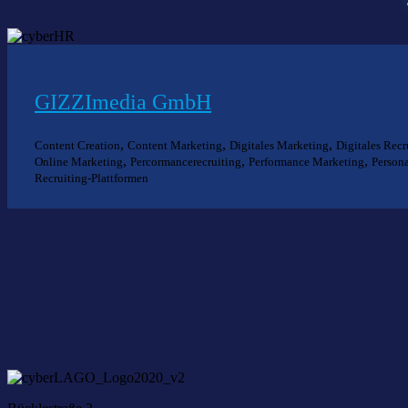
GIZZImedia GmbH
,
,
,
Content Creation
Content Marketing
Digitales Marketing
Digitales Recr
,
,
,
Online Marketing
Percormancerecruiting
Performance Marketing
Person
Recruiting-Plattformen
Nich
Wir he