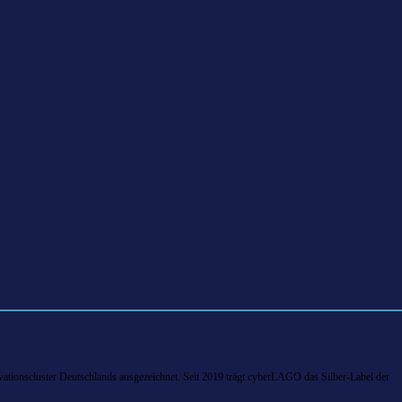
tionscluster Deutschlands ausgezeichnet. Seit 2019 trägt cyberLAGO das Silber-Label der