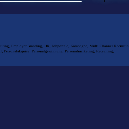
,
,
,
,
,
uiting
Employer Branding
HR
Jobportale
Kampagne
Multi-Channel-Recruiti
,
,
,
,
,
al
Personalakquise
Personalgewinnung
Personalmarketing
Recruiting
ts gefunden?
lfen Ihnen bei der Suche nach dem richtigen Experten gerne weiter.
KOMPETENZ ANFRAGEN