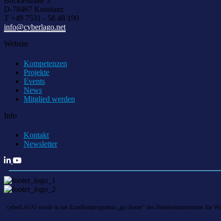
Bücklestraße 3
D-78467 Konstanz
T +49 7531 - 58 48 190
info@cyberlago.net
Website
Kompetenzen
Projekte
Events
News
Mitglied werden
Info
Kontakt
Newsletter
cyberLAGO wurde in das Exzellenzprogramm „go cluster“ des Bundesministeriums für Wirts