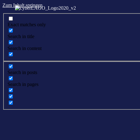
Zum Inhalt springen
Exact matches only
Search in title
Search in content
Search in posts
Search in pages