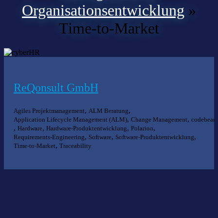
Organisationsentwicklung
»
Time-to-Market
ReQonsult GmbH
,
,
Agiles Projektmanagement
ALM Beratung
,
,
Application Lifecycle Management (ALM)
Change Management
codebeam
,
,
,
,
Hardware
Hardware-Produktentwicklung
Polarion
,
,
,
Requirements-Engineering
Software
Software-Produktentwicklung
,
Time-to-Market
Traceability
Nichts gefunden?
Wir helfen Ihnen bei der Suche nach dem richtigen Experten gerne
weiter.