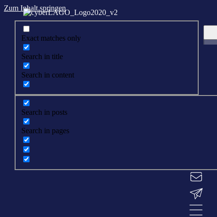
Zum Inhalt springen
Exact matches only
Search in title
Search in content
Search in posts
Search in pages