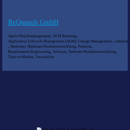
ReQonsult GmbH
,
,
Agiles Projektmanagement
ALM Beratung
,
,
Application Lifecycle Management (ALM)
Change Management
codebeam
,
,
,
,
Hardware
Hardware-Produktentwicklung
Polarion
,
,
,
Requirements-Engineering
Software
Software-Produktentwicklung
,
Time-to-Market
Traceability
Nichts gefunden?
Wir helfen Ihnen bei der Suche nach dem richtigen Experten gerne
weiter.
KOMPETENZ ANFRAGEN