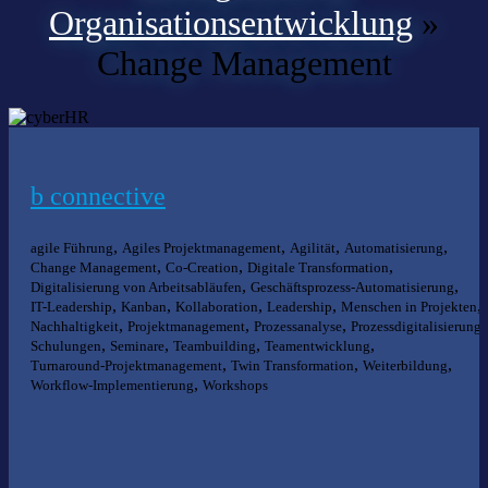
Organisationsentwicklung
»
Change Management
b connective
,
,
,
,
agile Führung
Agiles Projektmanagement
Agilität
Automatisierung
,
,
,
Change Management
Co-Creation
Digitale Transformation
,
,
Digitalisierung von Arbeitsabläufen
Geschäftsprozess-Automatisierung
,
,
,
,
,
IT-Leadership
Kanban
Kollaboration
Leadership
Menschen in Projekten
,
,
,
,
Nachhaltigkeit
Projektmanagement
Prozessanalyse
Prozessdigitalisierung
,
,
,
,
Schulungen
Seminare
Teambuilding
Teamentwicklung
,
,
,
Turnaround-Projektmanagement
Twin Transformation
Weiterbildung
,
Workflow-Implementierung
Workshops