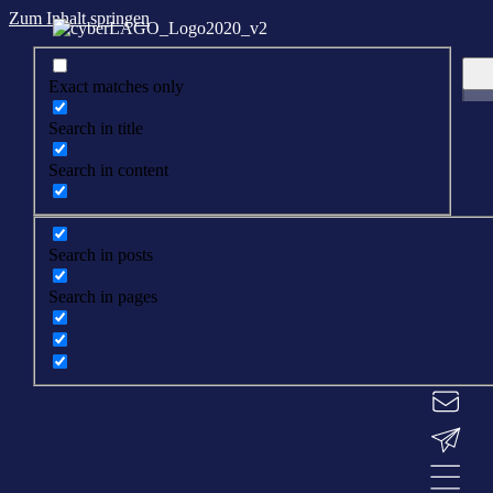
Zum Inhalt springen
Exact matches only
Search in title
Search in content
Search in posts
Search in pages