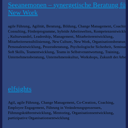
Seeanemonen – synergetische Beratung für
New Work
,
,
,
,
,
agile Führung
Agilität
Beratung
Bildung
Change Management
Coachin
,
,
,
Consulting
Förderprogramme
hybride Arbeitswelten
Kompetenzentwicklu
,
,
,
,
,
Kulturwandel
Leadership
Management
Mitarbeiterentwicklung
,
,
,
Mitarbeitersensibilisierung
New Culture
New Work
Organisationsberatung
,
,
,
Personalentwicklung
Prozessberatung
Psychologische Sicherheit
Seminare
,
,
,
,
Soft Skills
Teamentwicklung
Teams in Selbstverantwortung
Training
,
,
,
Unternehmensberatung
Unternehmenskultur
Workshops
Zukunft der Arbei
elfsights
,
,
,
,
,
Agil
agile Führung
Change Management
Co-Creation
Coaching
,
,
Employee Engagement
Führung in Veränderungsprozessen
,
,
,
Führungskräfteentwicklung
Mentoring
Organisationsentwicklung
partizipative Organisationsentwicklung