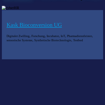
Kask Bioconversion UG
,
,
,
,
,
Digitaler Zwilling
Forschung
Incubator
IoT
Pharmadienstleister
,
,
sensorische Systeme
Synthetische Biotechnologie
Testbed
Nichts gefunden?
Wir helfen Ihnen bei der Suche nach dem richtigen Experten gerne
weiter.
KOMPETENZ ANFRAGEN