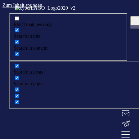
Zum Inhalt springen
Exact matches only
Search in title
Search in content
Search in posts
Search in pages